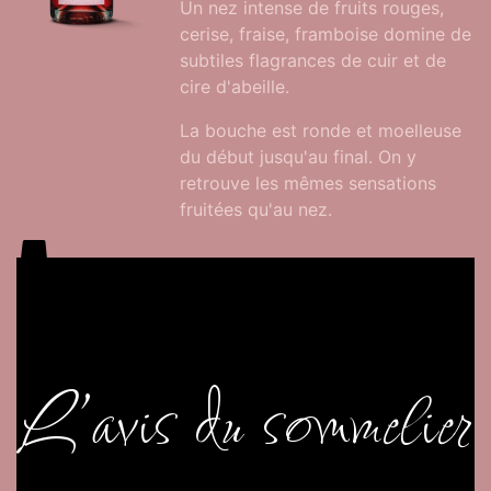
Un nez intense de fruits rouges,
cerise, fraise, framboise domine de
subtiles flagrances de cuir et de
cire d'abeille.
La bouche est ronde et moelleuse
du début jusqu'au final. On y
retrouve les mêmes sensations
fruitées qu'au nez.
L’avis du sommelier