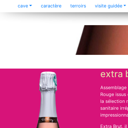
cave
caractère
terroirs
visite guidée
extra 
Assemblage 
Rouge issus 
la sélection
sanitaire ir
impressionna
Extra Brut, 